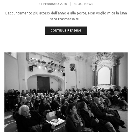
,
11 FEBBRAIO 2020
|
BLOG
NEWS
L'appuntamento più atteso dell'anno è alle porte, Non voglio mica la luna
sarà trasmessa su...
CONTINUE READING