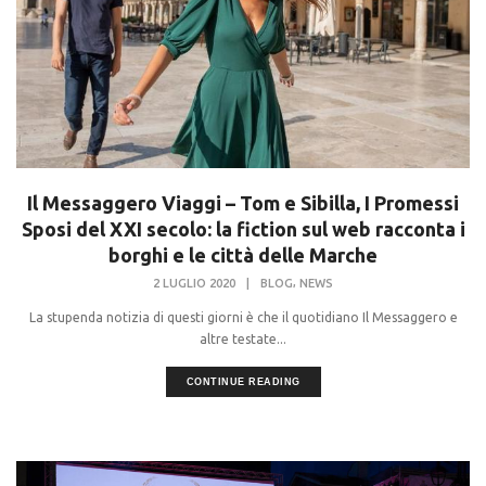
Il Messaggero Viaggi – Tom e Sibilla, I Promessi
Sposi del XXI secolo: la fiction sul web racconta i
borghi e le città delle Marche
,
2 LUGLIO 2020
|
BLOG
NEWS
La stupenda notizia di questi giorni è che il quotidiano Il Messaggero e
altre testate...
CONTINUE READING