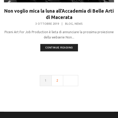
Non voglio mica la luna all’Accademia di Belle Arti
di Macerata
,
3 OTTOBRE 2019
|
BLOG
NEWS
Piceni Art For Job Production è lieta di annunciare la prossima proiezione
della webserie Non...
CONTINUE READING
1
2