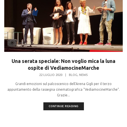
Una serata speciale: Non voglio mica la luna
ospite di VediamocineMarche
,
22 LUGLIO 2020
|
BLOG
NEWS
Grandi emozioni sul palcoscenico dell'Arena Gigli per il terzo
appuntamento della rassegna cinematografica "VediamocineMarche".
Grazie...
CONTINUE READING